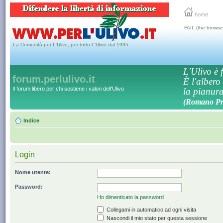
home
FAIL (the browse
La Comunità per L'Ulivo, per tutto L'Ulivo dal 1995
L'Ulivo è f
forum.perlulivo.it
È l'albero
Il forum libero per chi sostiene i valori dell'Ulivo
la pianura,
(Romano Pro
Indice
Login
Nome utente:
Password:
Ho dimenticato la password
Collegami in automatico ad ogni visita
Nascondi il mio stato per questa sessione