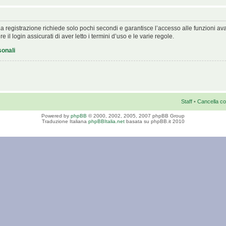
. La registrazione richiede solo pochi secondi e garantisce l’accesso alle funzioni 
 il login assicurati di aver letto i termini d’uso e le varie regole.
sonali
Staff
•
Cancella co
Powered by
phpBB
© 2000, 2002, 2005, 2007 phpBB Group
Traduzione Italiana
phpBBItalia.net
basata su phpBB.it 2010