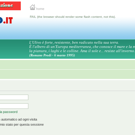
home
FAIL (the browser should render some flash content, not this).
L'Ulivo è forte, resistente, ben radicato nella sua terra.
È l'albero di un'Europa mediterranea, che conosce il mare e la
la pianura, i laghi e le colline. Ama il sole e... resiste all'inverno.
(Romano Prodi - 6 marzo 1995)
 la password
 automatico ad ogni visita
mio stato per questa sessione