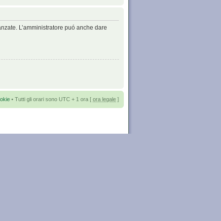
avanzate. L’amministratore puó anche dare
okie
• Tutti gli orari sono UTC + 1 ora [
ora legale
]