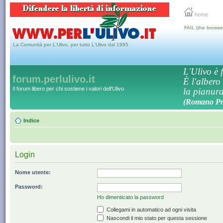
home
FAIL (the browse
La Comunità per L'Ulivo, per tutto L'Ulivo dal 1995
L'Ulivo è f
forum.perlulivo.it
È l'albero
Il forum libero per chi sostiene i valori dell'Ulivo
la pianura,
(Romano Pro
Indice
Login
Nome utente:
Password:
Ho dimenticato la password
Collegami in automatico ad ogni visita
Nascondi il mio stato per questa sessione