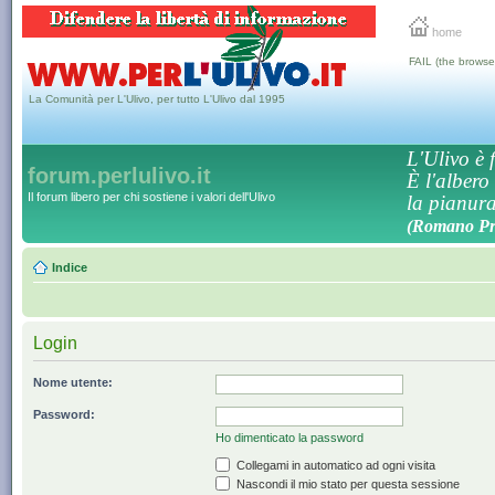
home
FAIL (the browse
La Comunità per L'Ulivo, per tutto L'Ulivo dal 1995
L'Ulivo è f
forum.perlulivo.it
È l'albero
Il forum libero per chi sostiene i valori dell'Ulivo
la pianura,
(Romano Pro
Indice
Login
Nome utente:
Password:
Ho dimenticato la password
Collegami in automatico ad ogni visita
Nascondi il mio stato per questa sessione