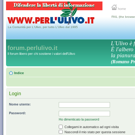
home
FAIL (the browse
La Comunità per L'Ulivo, per tutto L'Ulivo dal 1995
L'Ulivo è f
forum.perlulivo.it
È l'albero
Il forum libero per chi sostiene i valori dell'Ulivo
la pianura,
(Romano Pro
Indice
Login
Nome utente:
Password:
Ho dimenticato la password
Collegami in automatico ad ogni visita
Nascondi il mio stato per questa sessione