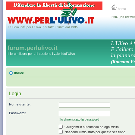
home
FAIL (the browse
La Comunità per L'Ulivo, per tutto L'Ulivo dal 1995
L'Ulivo è f
forum.perlulivo.it
È l'albero
Il forum libero per chi sostiene i valori dell'Ulivo
la pianura,
(Romano Pro
Indice
Login
Nome utente:
Password:
Ho dimenticato la password
Collegami in automatico ad ogni visita
Nascondi il mio stato per questa sessione