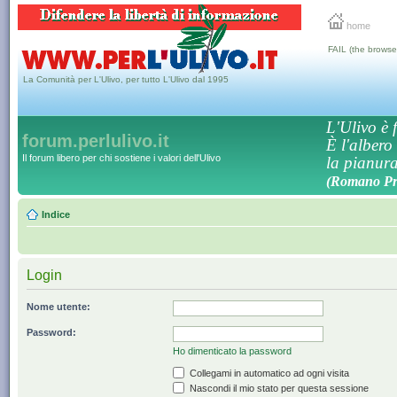
home
FAIL (the browse
La Comunità per L'Ulivo, per tutto L'Ulivo dal 1995
L'Ulivo è f
forum.perlulivo.it
È l'albero
Il forum libero per chi sostiene i valori dell'Ulivo
la pianura,
(Romano Pro
Indice
Login
Nome utente:
Password:
Ho dimenticato la password
Collegami in automatico ad ogni visita
Nascondi il mio stato per questa sessione