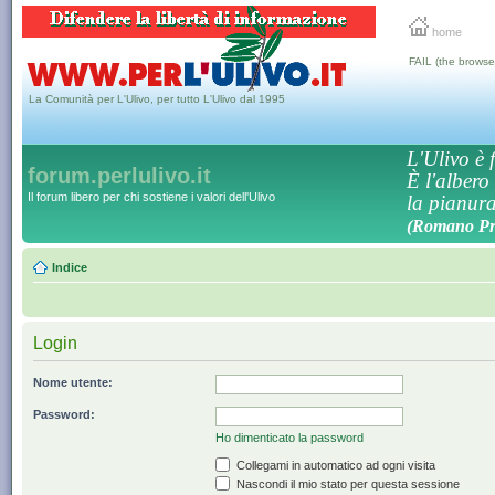
home
FAIL (the browse
La Comunità per L'Ulivo, per tutto L'Ulivo dal 1995
L'Ulivo è f
forum.perlulivo.it
È l'albero
Il forum libero per chi sostiene i valori dell'Ulivo
la pianura,
(Romano Pro
Indice
Login
Nome utente:
Password:
Ho dimenticato la password
Collegami in automatico ad ogni visita
Nascondi il mio stato per questa sessione