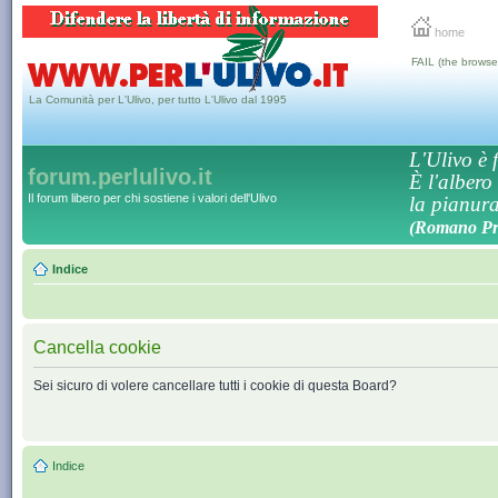
home
FAIL (the browse
La Comunità per L'Ulivo, per tutto L'Ulivo dal 1995
L'Ulivo è f
forum.perlulivo.it
È l'albero
Il forum libero per chi sostiene i valori dell'Ulivo
la pianura,
(Romano Pro
Indice
Cancella cookie
Sei sicuro di volere cancellare tutti i cookie di questa Board?
Indice