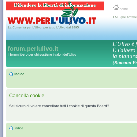
home
FAIL (the browse
La Comunità per L'Ulivo, per tutto L'Ulivo dal 1995
L'Ulivo è f
forum.perlulivo.it
È l'albero
Il forum libero per chi sostiene i valori dell'Ulivo
la pianura,
(Romano Pro
Indice
Cancella cookie
Sei sicuro di volere cancellare tutti i cookie di questa Board?
Indice