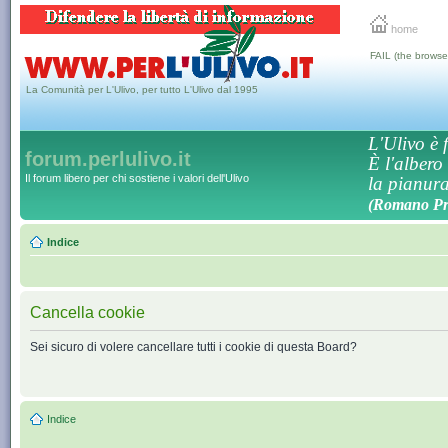
home
FAIL (the browse
La Comunità per L'Ulivo, per tutto L'Ulivo dal 1995
L'Ulivo è f
forum.perlulivo.it
È l'albero
Il forum libero per chi sostiene i valori dell'Ulivo
la pianura,
(Romano Pro
Indice
Cancella cookie
Sei sicuro di volere cancellare tutti i cookie di questa Board?
Indice