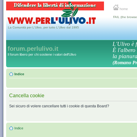
home
FAIL (the browse
La Comunità per L'Ulivo, per tutto L'Ulivo dal 1995
L'Ulivo è f
forum.perlulivo.it
È l'albero
Il forum libero per chi sostiene i valori dell'Ulivo
la pianura,
(Romano Pro
Indice
Cancella cookie
Sei sicuro di volere cancellare tutti i cookie di questa Board?
Indice