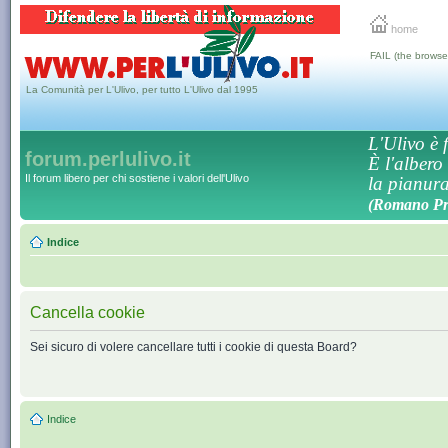
home
FAIL (the browse
La Comunità per L'Ulivo, per tutto L'Ulivo dal 1995
L'Ulivo è f
forum.perlulivo.it
È l'albero
Il forum libero per chi sostiene i valori dell'Ulivo
la pianura,
(Romano Pro
Indice
Cancella cookie
Sei sicuro di volere cancellare tutti i cookie di questa Board?
Indice