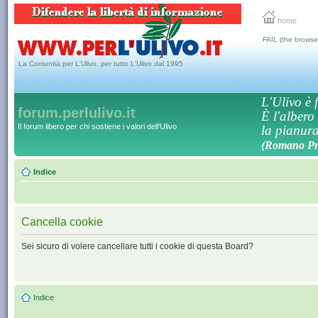
home
FAIL (the browse
La Comunità per L'Ulivo, per tutto L'Ulivo dal 1995
L'Ulivo è f
forum.perlulivo.it
È l'albero
Il forum libero per chi sostiene i valori dell'Ulivo
la pianura,
(Romano Pro
Indice
Cancella cookie
Sei sicuro di volere cancellare tutti i cookie di questa Board?
Indice