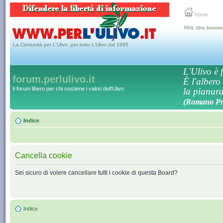
home
FAIL (the browse
La Comunità per L'Ulivo, per tutto L'Ulivo dal 1995
L'Ulivo è f
forum.perlulivo.it
È l'albero
Il forum libero per chi sostiene i valori dell'Ulivo
la pianura,
(Romano Pro
Indice
Cancella cookie
Sei sicuro di volere cancellare tutti i cookie di questa Board?
Indice