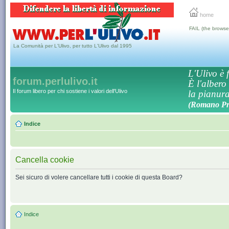
home
FAIL (the browse
La Comunità per L'Ulivo, per tutto L'Ulivo dal 1995
L'Ulivo è f
forum.perlulivo.it
È l'albero
Il forum libero per chi sostiene i valori dell'Ulivo
la pianura,
(Romano Pro
Indice
Cancella cookie
Sei sicuro di volere cancellare tutti i cookie di questa Board?
Indice