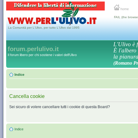
home
FAIL (the browse
La Comunità per L'Ulivo, per tutto L'Ulivo dal 1995
L'Ulivo è f
forum.perlulivo.it
È l'albero
Il forum libero per chi sostiene i valori dell'Ulivo
la pianura,
(Romano Pro
Indice
Cancella cookie
Sei sicuro di volere cancellare tutti i cookie di questa Board?
Indice