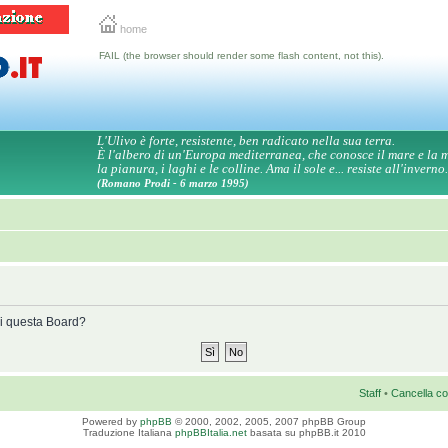
home
FAIL (the browser should render some flash content, not this).
L'Ulivo è forte, resistente, ben radicato nella sua terra.
È l'albero di un'Europa mediterranea, che conosce il mare e la
la pianura, i laghi e le colline. Ama il sole e... resiste all'inverno.
(Romano Prodi - 6 marzo 1995)
 di questa Board?
Staff
•
Cancella co
Powered by
phpBB
© 2000, 2002, 2005, 2007 phpBB Group
Traduzione Italiana
phpBBItalia.net
basata su phpBB.it 2010