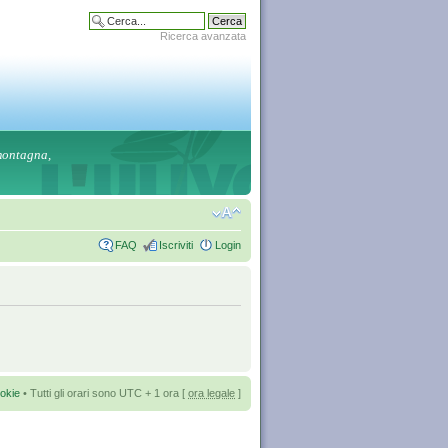
Ricerca avanzata
 montagna,
FAQ
Iscriviti
Login
okie
• Tutti gli orari sono UTC + 1 ora [
ora legale
]