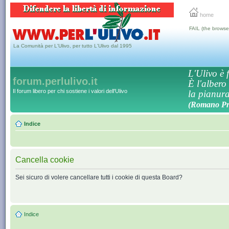
home
FAIL (the browse
La Comunità per L'Ulivo, per tutto L'Ulivo dal 1995
L'Ulivo è f
forum.perlulivo.it
È l'albero
Il forum libero per chi sostiene i valori dell'Ulivo
la pianura,
(Romano Pro
Indice
Cancella cookie
Sei sicuro di volere cancellare tutti i cookie di questa Board?
Indice