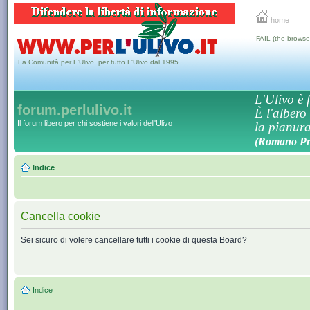
home
FAIL (the browse
La Comunità per L'Ulivo, per tutto L'Ulivo dal 1995
L'Ulivo è f
forum.perlulivo.it
È l'albero
Il forum libero per chi sostiene i valori dell'Ulivo
la pianura,
(Romano Pro
Indice
Cancella cookie
Sei sicuro di volere cancellare tutti i cookie di questa Board?
Indice