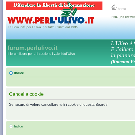
home
FAIL (the browse
La Comunità per L'Ulivo, per tutto L'Ulivo dal 1995
L'Ulivo è f
forum.perlulivo.it
È l'albero
Il forum libero per chi sostiene i valori dell'Ulivo
la pianura,
(Romano Pro
Indice
Cancella cookie
Sei sicuro di volere cancellare tutti i cookie di questa Board?
Indice