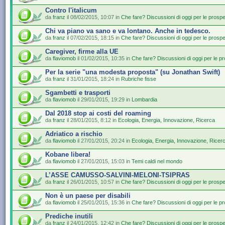
Contro l'italicum
da
franz
il 08/02/2015, 10:07 in
Che fare? Discussioni di oggi per le prospe
Chi va piano va sano e va lontano. Anche in tedesco.
da
franz
il 07/02/2015, 18:15 in
Che fare? Discussioni di oggi per le prospe
Caregiver, firme alla UE
da
flaviomob
il 01/02/2015, 10:35 in
Che fare? Discussioni di oggi per le p
Per la serie "una modesta proposta" (su Jonathan Swift)
da
franz
il 31/01/2015, 18:24 in
Rubriche fisse
Sgambetti e trasporti
da
flaviomob
il 29/01/2015, 19:29 in
Lombardia
Dal 2018 stop ai costi del roaming
da
franz
il 28/01/2015, 8:12 in
Ecologia, Energia, Innovazione, Ricerca
Adriatico a rischio
da
flaviomob
il 27/01/2015, 20:24 in
Ecologia, Energia, Innovazione, Ricer
Kobane libera!
da
flaviomob
il 27/01/2015, 15:03 in
Temi caldi nel mondo
L’ASSE CAMUSSO-SALVINI-MELONI-TSIPRAS
da
franz
il 26/01/2015, 10:57 in
Che fare? Discussioni di oggi per le prospe
Non è un paese per disabili
da
flaviomob
il 25/01/2015, 15:36 in
Che fare? Discussioni di oggi per le p
Prediche inutili
da
franz
il 24/01/2015, 12:42 in
Che fare? Discussioni di oggi per le prospe