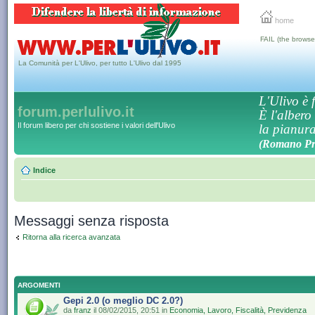
home
FAIL (the browse
La Comunità per L'Ulivo, per tutto L'Ulivo dal 1995
L'Ulivo è f
forum.perlulivo.it
È l'albero
Il forum libero per chi sostiene i valori dell'Ulivo
la pianura,
(Romano Pro
Indice
Messaggi senza risposta
Ritorna alla ricerca avanzata
ARGOMENTI
Gepi 2.0 (o meglio DC 2.0?)
da
franz
il 08/02/2015, 20:51 in
Economia, Lavoro, Fiscalità, Previdenza