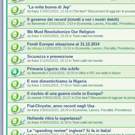
"La volta buona di Jep"
da
franz
il 23/01/2015, 12:18 in
Che fare? Discussioni di oggi per le prospe
Il governo dei record (rimetti a noi i nostri debiti)
da
flaviomob
il 15/01/2015, 1:53 in
Economia, Lavoro, Fiscalità, Previdenz
We Must Revolutionize Our Religion
da
franz
il 12/01/2015, 15:25 in
Temi caldi nel mondo
Fondi Europei situazione al 31.12.2014
da
trilogy
il 12/01/2015, 15:24 in
Economia, Lavoro, Fiscalità, Previdenza
Sicurezza e prevenzione
da
franz
il 11/01/2015, 18:13 in
Temi caldi nel mondo
Primarie Liguria: che schifo
da
flaviomob
il 11/01/2015, 16:33 in
Ulivo e PD: tra radici e futuro
E non dimentichiamo la Nigeria
da
franz
il 10/01/2015, 17:03 in
Temi caldi nel mondo
Il rischio di una guerra civile in Europa?
da
mariok
il 09/01/2015, 15:27 in
Che fare? Discussioni di oggi per le pros
Fiat-Chrysler, anno record negli Usa
da
franz
il 06/01/2015, 18:29 in
Economia, Lavoro, Fiscalità, Previdenza
Hollande ritira la supertassa?
da
franz
il 04/01/2015, 11:39 in
Temi caldi nel mondo
La “spending review” inglese? Si fa in Italia!
da
franz
il 02/01/2015, 13:25 in
Che fare? Discussioni di oggi per le prospe