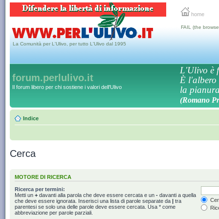
home
FAIL (the browse
La Comunità per L'Ulivo, per tutto L'Ulivo dal 1995
L'Ulivo è f
forum.perlulivo.it
È l'albero
Il forum libero per chi sostiene i valori dell'Ulivo
la pianura,
(Romano Pro
Indice
Cerca
MOTORE DI RICERCA
Ricerca per termini:
Metti un
+
davanti alla parola che deve essere cercata e un
-
davanti a quella
Cerc
che deve essere ignorata. Inserisci una lista di parole separate da
|
tra
parentesi se solo una delle parole deve essere cercata. Usa * come
Rice
abbreviazione per parole parziali.