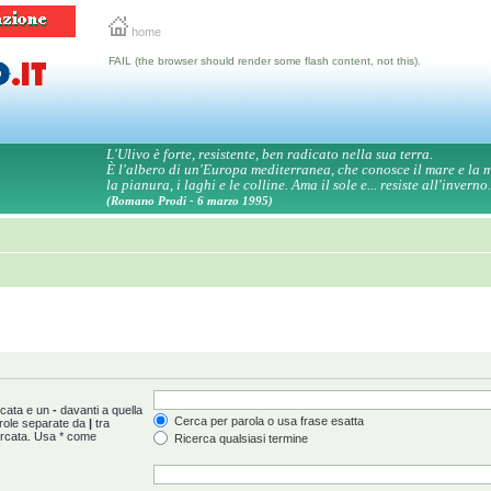
home
FAIL (the browser should render some flash content, not this).
L'Ulivo è forte, resistente, ben radicato nella sua terra.
È l'albero di un'Europa mediterranea, che conosce il mare e la
la pianura, i laghi e le colline. Ama il sole e... resiste all'inverno.
(Romano Prodi - 6 marzo 1995)
rcata e un
-
davanti a quella
Cerca per parola o usa frase esatta
arole separate da
|
tra
ercata. Usa * come
Ricerca qualsiasi termine