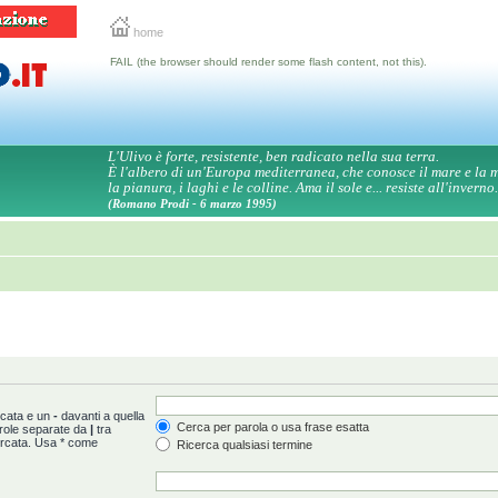
home
FAIL (the browser should render some flash content, not this).
L'Ulivo è forte, resistente, ben radicato nella sua terra.
È l'albero di un'Europa mediterranea, che conosce il mare e la
la pianura, i laghi e le colline. Ama il sole e... resiste all'inverno.
(Romano Prodi - 6 marzo 1995)
rcata e un
-
davanti a quella
Cerca per parola o usa frase esatta
arole separate da
|
tra
ercata. Usa * come
Ricerca qualsiasi termine