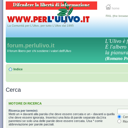
home
FAIL (the browse
La Comunità per L'Ulivo, per tutto L'Ulivo dal 1995
L'Ulivo è f
forum.perlulivo.it
È l'albero
Il forum libero per chi sostiene i valori dell'Ulivo
la pianura,
(Romano Pro
Indice
Cerca
MOTORE DI RICERCA
Ricerca per termini:
Metti un
+
davanti alla parola che deve essere cercata e un
-
davanti a quella
Cerc
che deve essere ignorata. Inserisci una lista di parole separate da
|
tra
parentesi se solo una delle parole deve essere cercata. Usa * come
Rice
abbreviazione per parole parziali.