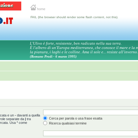
home
FAIL (the browser should render some flash content, not this).
L'Ulivo è forte, resistente, ben radicato nella sua terra.
È l'albero di un'Europa mediterranea, che conosce il mare e la
la pianura, i laghi e le colline. Ama il sole e... resiste all'inverno.
(Romano Prodi - 6 marzo 1995)
rcata e un
-
davanti a quella
Cerca per parola o usa frase esatta
arole separate da
|
tra
ercata. Usa * come
Ricerca qualsiasi termine