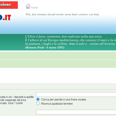
home
FAIL (the browser should render some flash content, not this).
L'Ulivo è forte, resistente, ben radicato nella sua terra.
È l'albero di un'Europa mediterranea, che conosce il mare e la
la pianura, i laghi e le colline. Ama il sole e... resiste all'inverno.
(Romano Prodi - 6 marzo 1995)
rcata e un
-
davanti a quella
Cerca per parola o usa frase esatta
arole separate da
|
tra
ercata. Usa * come
Ricerca qualsiasi termine