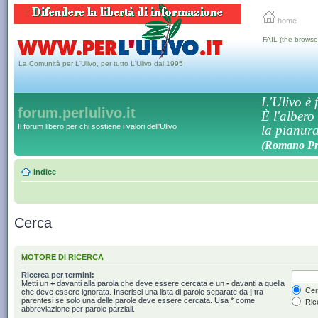
home
FAIL (the browse
La Comunità per L'Ulivo, per tutto L'Ulivo dal 1995
L'Ulivo è f
forum.perlulivo.it
È l'albero
Il forum libero per chi sostiene i valori dell'Ulivo
la pianura,
(Romano Pro
Indice
Cerca
MOTORE DI RICERCA
Ricerca per termini:
Metti un
+
davanti alla parola che deve essere cercata e un
-
davanti a quella
Cerc
che deve essere ignorata. Inserisci una lista di parole separate da
|
tra
parentesi se solo una delle parole deve essere cercata. Usa * come
Rice
abbreviazione per parole parziali.