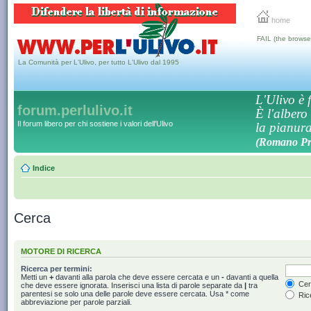
home
FAIL (the browse
La Comunità per L'Ulivo, per tutto L'Ulivo dal 1995
L'Ulivo è f
forum.perlulivo.it
È l'albero
Il forum libero per chi sostiene i valori dell'Ulivo
la pianura,
(Romano Pro
Indice
Cerca
MOTORE DI RICERCA
Ricerca per termini:
Metti un
+
davanti alla parola che deve essere cercata e un
-
davanti a quella
Cerc
che deve essere ignorata. Inserisci una lista di parole separate da
|
tra
parentesi se solo una delle parole deve essere cercata. Usa * come
Rice
abbreviazione per parole parziali.