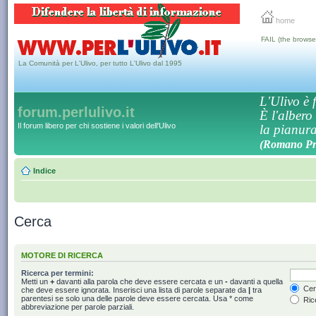
home
FAIL (the browse
La Comunità per L'Ulivo, per tutto L'Ulivo dal 1995
L'Ulivo è f
forum.perlulivo.it
È l'albero
Il forum libero per chi sostiene i valori dell'Ulivo
la pianura,
(Romano Pro
Indice
Cerca
MOTORE DI RICERCA
Ricerca per termini:
Metti un
+
davanti alla parola che deve essere cercata e un
-
davanti a quella
Cerc
che deve essere ignorata. Inserisci una lista di parole separate da
|
tra
parentesi se solo una delle parole deve essere cercata. Usa * come
Rice
abbreviazione per parole parziali.