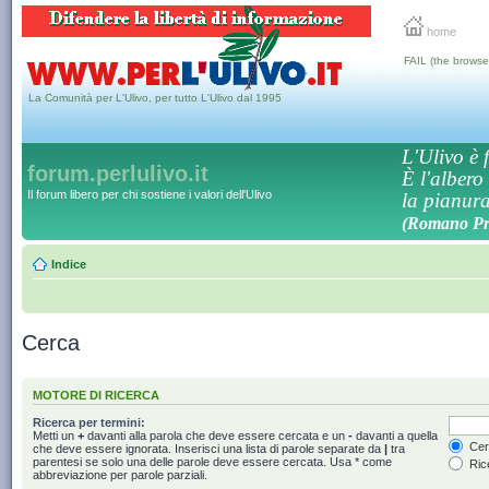
home
FAIL (the browse
La Comunità per L'Ulivo, per tutto L'Ulivo dal 1995
L'Ulivo è f
forum.perlulivo.it
È l'albero
Il forum libero per chi sostiene i valori dell'Ulivo
la pianura,
(Romano Pro
Indice
Cerca
MOTORE DI RICERCA
Ricerca per termini:
Metti un
+
davanti alla parola che deve essere cercata e un
-
davanti a quella
Cerc
che deve essere ignorata. Inserisci una lista di parole separate da
|
tra
parentesi se solo una delle parole deve essere cercata. Usa * come
Rice
abbreviazione per parole parziali.