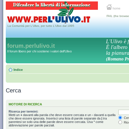
home
FAIL (the browse
La Comunità per L'Ulivo, per tutto L'Ulivo dal 1995
L'Ulivo è f
forum.perlulivo.it
È l'albero
Il forum libero per chi sostiene i valori dell'Ulivo
la pianura,
(Romano Pro
Indice
Cerca
MOTORE DI RICERCA
Ricerca per termini:
Metti un
+
davanti alla parola che deve essere cercata e un
-
davanti a quella
Cerc
che deve essere ignorata. Inserisci una lista di parole separate da
|
tra
parentesi se solo una delle parole deve essere cercata. Usa * come
Rice
abbreviazione per parole parziali.