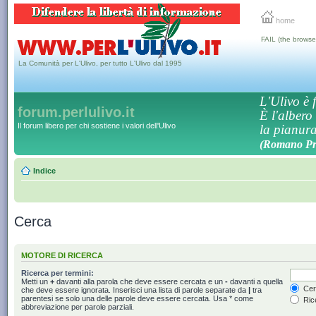
home
FAIL (the browse
La Comunità per L'Ulivo, per tutto L'Ulivo dal 1995
L'Ulivo è f
forum.perlulivo.it
È l'albero
Il forum libero per chi sostiene i valori dell'Ulivo
la pianura,
(Romano Pro
Indice
Cerca
MOTORE DI RICERCA
Ricerca per termini:
Metti un
+
davanti alla parola che deve essere cercata e un
-
davanti a quella
Cerc
che deve essere ignorata. Inserisci una lista di parole separate da
|
tra
parentesi se solo una delle parole deve essere cercata. Usa * come
Rice
abbreviazione per parole parziali.