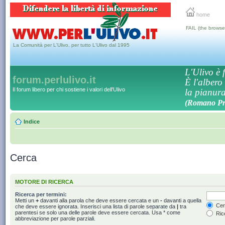
home
FAIL (the browse
La Comunità per L'Ulivo, per tutto L'Ulivo dal 1995
L'Ulivo è f
forum.perlulivo.it
È l'albero
Il forum libero per chi sostiene i valori dell'Ulivo
la pianura,
(Romano Pro
Indice
Cerca
MOTORE DI RICERCA
Ricerca per termini:
Metti un
+
davanti alla parola che deve essere cercata e un
-
davanti a quella
Cerc
che deve essere ignorata. Inserisci una lista di parole separate da
|
tra
parentesi se solo una delle parole deve essere cercata. Usa * come
Rice
abbreviazione per parole parziali.