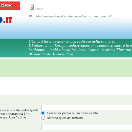
home
FAIL (the browser should render some flash content, not this).
L'Ulivo è forte, resistente, ben radicato nella sua terra.
È l'albero di un'Europa mediterranea, che conosce il mare e la
la pianura, i laghi e le colline. Ama il sole e... resiste all'inverno.
(Romano Prodi - 6 marzo 1995)
rcata e un
-
davanti a quella
Cerca per parola o usa frase esatta
arole separate da
|
tra
ercata. Usa * come
Ricerca qualsiasi termine