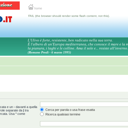
home
FAIL (the browser should render some flash content, not this).
L'Ulivo è forte, resistente, ben radicato nella sua terra.
È l'albero di un'Europa mediterranea, che conosce il mare e la
la pianura, i laghi e le colline. Ama il sole e... resiste all'inverno.
(Romano Prodi - 6 marzo 1995)
rcata e un
-
davanti a quella
Cerca per parola o usa frase esatta
arole separate da
|
tra
ercata. Usa * come
Ricerca qualsiasi termine