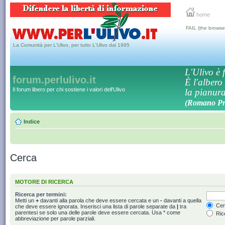
home
FAIL (the browse
La Comunità per L'Ulivo, per tutto L'Ulivo dal 1995
L'Ulivo è f
forum.perlulivo.it
È l'albero
Il forum libero per chi sostiene i valori dell'Ulivo
la pianura,
(Romano Pro
Indice
Cerca
MOTORE DI RICERCA
Ricerca per termini:
Metti un
+
davanti alla parola che deve essere cercata e un
-
davanti a quella
Cerc
che deve essere ignorata. Inserisci una lista di parole separate da
|
tra
parentesi se solo una delle parole deve essere cercata. Usa * come
Rice
abbreviazione per parole parziali.