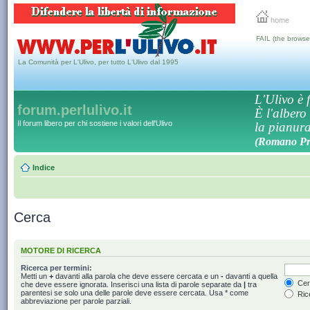
home
FAIL (the browse
La Comunità per L'Ulivo, per tutto L'Ulivo dal 1995
L'Ulivo è f
forum.perlulivo.it
È l'albero
Il forum libero per chi sostiene i valori dell'Ulivo
la pianura,
(Romano Pro
Indice
Cerca
MOTORE DI RICERCA
Ricerca per termini:
Metti un
+
davanti alla parola che deve essere cercata e un
-
davanti a quella
Cerc
che deve essere ignorata. Inserisci una lista di parole separate da
|
tra
parentesi se solo una delle parole deve essere cercata. Usa * come
Rice
abbreviazione per parole parziali.