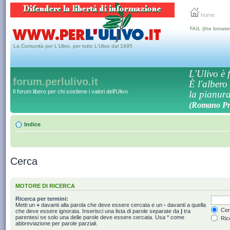
home
FAIL (the browse
La Comunità per L'Ulivo, per tutto L'Ulivo dal 1995
L'Ulivo è f
forum.perlulivo.it
È l'albero
Il forum libero per chi sostiene i valori dell'Ulivo
la pianura,
(Romano Pro
Indice
Cerca
MOTORE DI RICERCA
Ricerca per termini:
Metti un
+
davanti alla parola che deve essere cercata e un
-
davanti a quella
Cerc
che deve essere ignorata. Inserisci una lista di parole separate da
|
tra
parentesi se solo una delle parole deve essere cercata. Usa * come
Rice
abbreviazione per parole parziali.