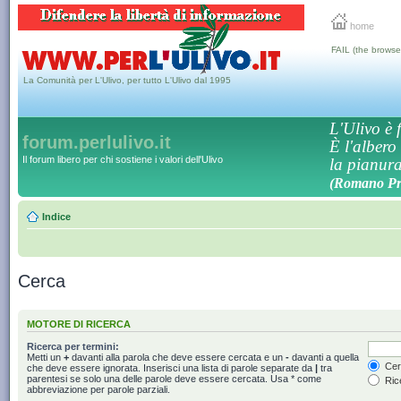
home
FAIL (the browse
La Comunità per L'Ulivo, per tutto L'Ulivo dal 1995
L'Ulivo è f
forum.perlulivo.it
È l'albero
Il forum libero per chi sostiene i valori dell'Ulivo
la pianura,
(Romano Pro
Indice
Cerca
MOTORE DI RICERCA
Ricerca per termini:
Metti un
+
davanti alla parola che deve essere cercata e un
-
davanti a quella
Cerc
che deve essere ignorata. Inserisci una lista di parole separate da
|
tra
parentesi se solo una delle parole deve essere cercata. Usa * come
Rice
abbreviazione per parole parziali.