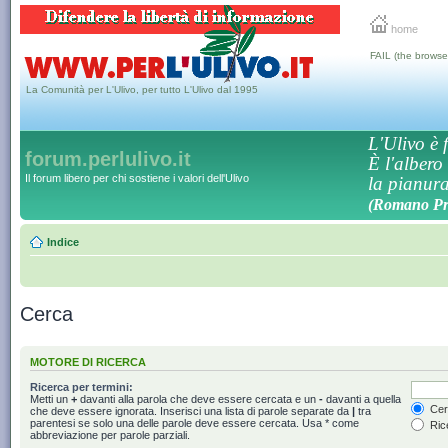
home
FAIL (the browse
La Comunità per L'Ulivo, per tutto L'Ulivo dal 1995
L'Ulivo è f
forum.perlulivo.it
È l'albero
Il forum libero per chi sostiene i valori dell'Ulivo
la pianura,
(Romano Pro
Indice
Cerca
MOTORE DI RICERCA
Ricerca per termini:
Metti un
+
davanti alla parola che deve essere cercata e un
-
davanti a quella
Cerc
che deve essere ignorata. Inserisci una lista di parole separate da
|
tra
parentesi se solo una delle parole deve essere cercata. Usa * come
Rice
abbreviazione per parole parziali.