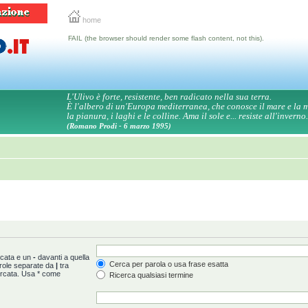
home
FAIL (the browser should render some flash content, not this).
L'Ulivo è forte, resistente, ben radicato nella sua terra.
È l'albero di un'Europa mediterranea, che conosce il mare e la
la pianura, i laghi e le colline. Ama il sole e... resiste all'inverno.
(Romano Prodi - 6 marzo 1995)
rcata e un
-
davanti a quella
Cerca per parola o usa frase esatta
arole separate da
|
tra
ercata. Usa * come
Ricerca qualsiasi termine