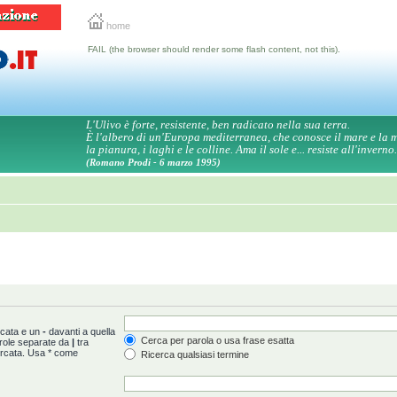
home
FAIL (the browser should render some flash content, not this).
L'Ulivo è forte, resistente, ben radicato nella sua terra.
È l'albero di un'Europa mediterranea, che conosce il mare e la
la pianura, i laghi e le colline. Ama il sole e... resiste all'inverno.
(Romano Prodi - 6 marzo 1995)
rcata e un
-
davanti a quella
Cerca per parola o usa frase esatta
arole separate da
|
tra
ercata. Usa * come
Ricerca qualsiasi termine