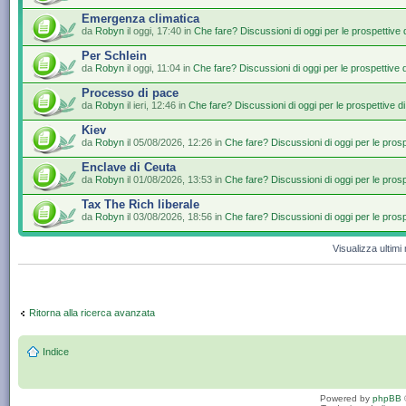
Emergenza climatica
da
Robyn
il oggi, 17:40 in
Che fare? Discussioni di oggi per le prospettive
Per Schlein
da
Robyn
il oggi, 11:04 in
Che fare? Discussioni di oggi per le prospettive 
Processo di pace
da
Robyn
il ieri, 12:46 in
Che fare? Discussioni di oggi per le prospettive d
Kiev
da
Robyn
il 05/08/2026, 12:26 in
Che fare? Discussioni di oggi per le pros
Enclave di Ceuta
da
Robyn
il 01/08/2026, 13:53 in
Che fare? Discussioni di oggi per le pros
Tax The Rich liberale
da
Robyn
il 03/08/2026, 18:56 in
Che fare? Discussioni di oggi per le pros
Visualizza ultim
Ritorna alla ricerca avanzata
Indice
Powered by
phpBB