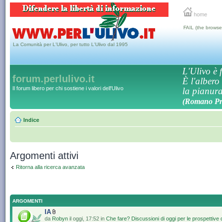
home
FAIL (the browse
La Comunità per L'Ulivo, per tutto L'Ulivo dal 1995
L'Ulivo è f
forum.perlulivo.it
È l'albero
Il forum libero per chi sostiene i valori dell'Ulivo
la pianura,
(Romano Pro
Indice
Argomenti attivi
Ritorna alla ricerca avanzata
ARGOMENTI
IA
da
Robyn
il oggi, 17:52 in
Che fare? Discussioni di oggi per le prospettive