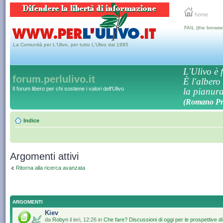
home
FAIL (the browse
La Comunità per L'Ulivo, per tutto L'Ulivo dal 1995
L'Ulivo è f
forum.perlulivo.it
È l'albero
Il forum libero per chi sostiene i valori dell'Ulivo
la pianura,
(Romano Pro
Indice
Argomenti attivi
Ritorna alla ricerca avanzata
ARGOMENTI
Kiev
da
Robyn
il ieri, 12:26 in
Che fare? Discussioni di oggi per le prospettive d