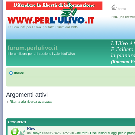
home
FAIL (the browse
La Comunità per L'Ulivo, per tutto L'Ulivo dal 1995
L'Ulivo è f
forum.perlulivo.it
È l'albero
Il forum libero per chi sostiene i valori dell'Ulivo
la pianura,
(Romano Pro
Indice
Argomenti attivi
Ritorna alla ricerca avanzata
ARGOMENTI
Kiev
da
Robyn
il 05/08/2026, 12:26 in
Che fare? Discussioni di oggi per le pros