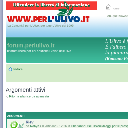
home
FAIL (the browse
La Comunità per L'Ulivo, per tutto L'Ulivo dal 1995
L'Ulivo è f
forum.perlulivo.it
È l'albero
Il forum libero per chi sostiene i valori dell'Ulivo
la pianura,
(Romano Pro
Indice
Argomenti attivi
Ritorna alla ricerca avanzata
ARGOMENTI
Kiev
da
Robyn
il 05/08/2026, 12:26 in
Che fare? Discussioni di oggi per le pros