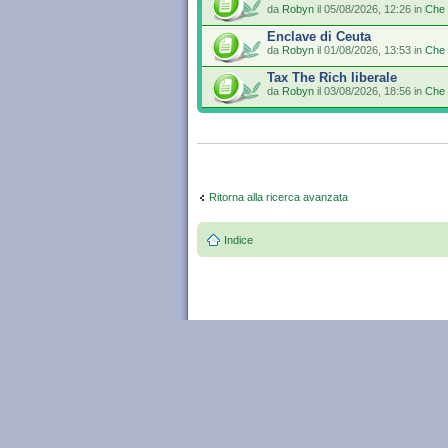
da
Robyn
il 05/08/2026, 12:26 in
Che 
Enclave di Ceuta
da
Robyn
il 01/08/2026, 13:53 in
Che 
Tax The Rich liberale
da
Robyn
il 03/08/2026, 18:56 in
Che 
Ritorna alla ricerca avanzata
Indice