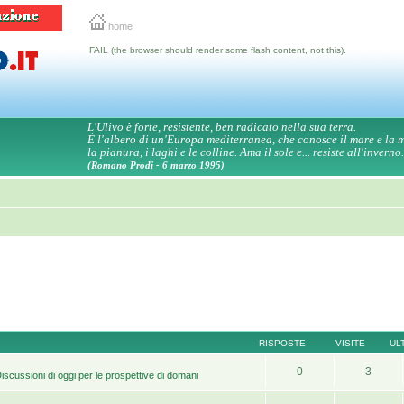
home
FAIL (the browser should render some flash content, not this).
L'Ulivo è forte, resistente, ben radicato nella sua terra.
È l'albero di un'Europa mediterranea, che conosce il mare e la
la pianura, i laghi e le colline. Ama il sole e... resiste all'inverno.
(Romano Prodi - 6 marzo 1995)
RISPOSTE
VISITE
UL
0
3
iscussioni di oggi per le prospettive di domani