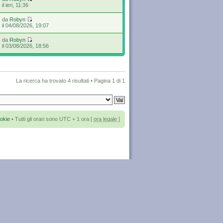
il ieri, 11:36
da
Robyn
il 04/08/2026, 19:07
da
Robyn
il 03/08/2026, 18:56
La ricerca ha trovato 4 risultati • Pagina
1
di
1
okie
• Tutti gli orari sono UTC + 1 ora [
ora legale
]