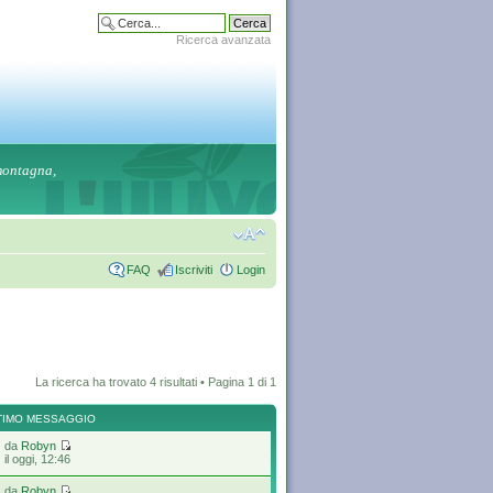
Ricerca avanzata
 montagna,
FAQ
Iscriviti
Login
La ricerca ha trovato 4 risultati • Pagina
1
di
1
TIMO MESSAGGIO
da
Robyn
il oggi, 12:46
da
Robyn