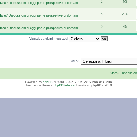
2
53
fare? Discussioni di oggi per le prospettive di domani
6
210
fare? Discussioni di oggi per le prospettive di domani
0
45
fare? Discussioni di oggi per le prospettive di domani
Visualizza ultimi messaggi
Vai a:
Staff
•
Cancella co
Powered by
phpBB
© 2000, 2002, 2005, 2007 phpBB Group
Traduzione Italiana
phpBBItalia.net
basata su phpBB.it 2010