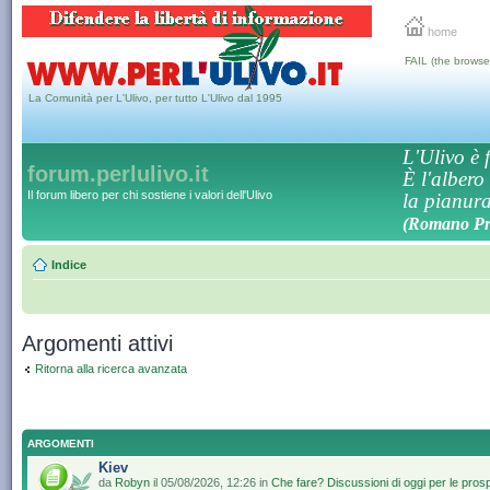
home
FAIL (the browse
La Comunità per L'Ulivo, per tutto L'Ulivo dal 1995
L'Ulivo è f
forum.perlulivo.it
È l'albero
Il forum libero per chi sostiene i valori dell'Ulivo
la pianura,
(Romano Pro
Indice
Argomenti attivi
Ritorna alla ricerca avanzata
ARGOMENTI
Kiev
da
Robyn
il 05/08/2026, 12:26 in
Che fare? Discussioni di oggi per le pros